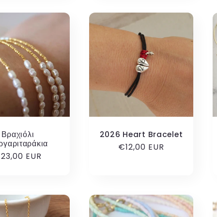
Βραχιόλι
2026 Heart Bracelet
ργαριταράκια
Κανονική
€12,00 EUR
ανονική
23,00 EUR
τιμή
ιμή