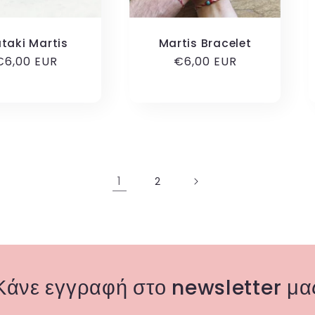
taki Martis
Martis Bracelet
Κανονική
€6,00 EUR
Κανονική
€6,00 EUR
ιμή
τιμή
1
2
Κάνε εγγραφή στο newsletter μα