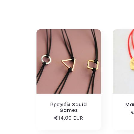
λ
λ
ο
γ
ή
:
Βραχιόλι Squid
Ma
Games
Κ
€
Κανονική
€14,00 EUR
τ
τιμή