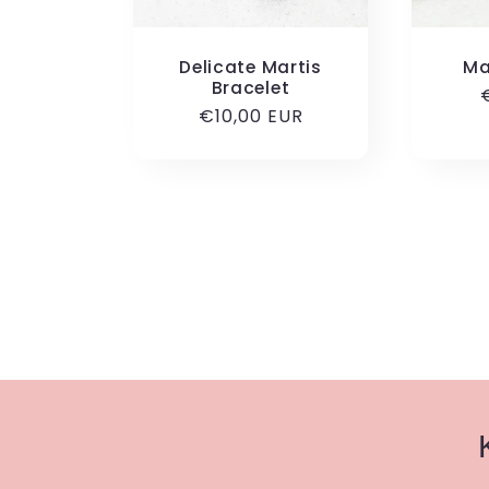
Delicate Martis
Ma
Bracelet
Κανονική
€10,00 EUR
τ
τιμή