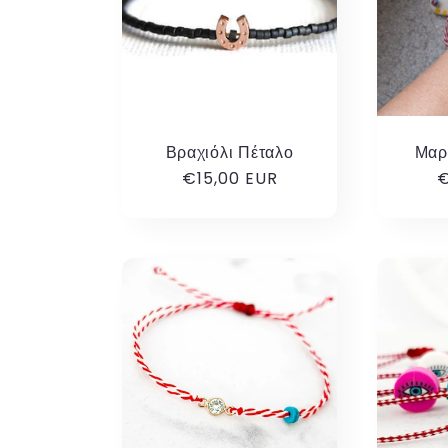
Βραχιόλι Πέταλο
Μαρ
Κανονική
€15,00 EUR
Κ
€
τιμή
τ