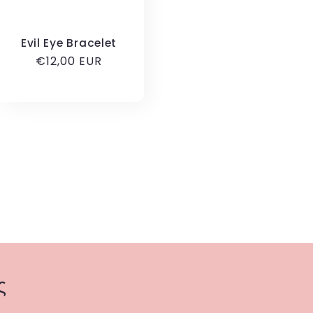
Evil Eye Bracelet
Κανονική
€12,00 EUR
τιμή
ς