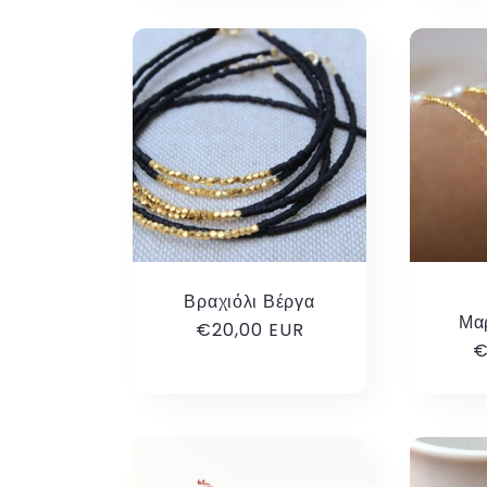
Βραχιόλι Βέργα
Μα
Κανονική
€20,00 EUR
Κ
€
τιμή
τ