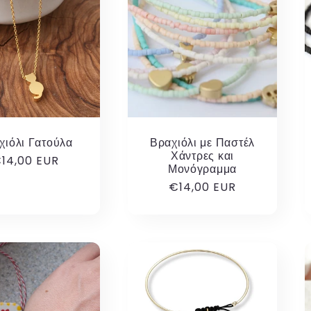
χιόλι Γατούλα
Βραχιόλι με Παστέλ
Χάντρες και
ανονική
14,00 EUR
Μονόγραμμα
ιμή
Κανονική
€14,00 EUR
τιμή