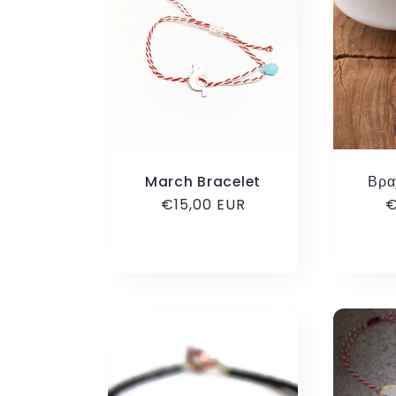
March Bracelet
Βρα
Κανονική
€15,00 EUR
Κ
€
τιμή
τ