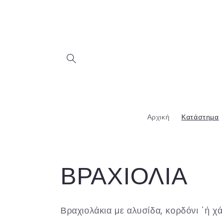
μετάβαση
στο
περιεχόμενο
Αρχική
Κατάστημα
Σ
ΒΡΑΧΙΟΛΙΑ
υ
Βραχιολάκια με αλυσίδα, κορδόνι ΄ή χ