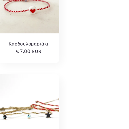
Καρδουλομαρτάκι
Κανονική
€7,00 EUR
τιμή