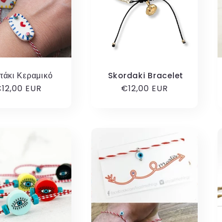
τάκι Κεραμικό
Skordaki Bracelet
ανονική
12,00 EUR
Κανονική
€12,00 EUR
ιμή
τιμή