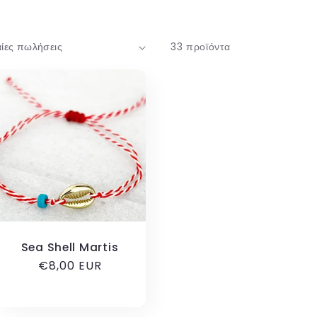
χ
ή
33 προϊόντα
Sea Shell Martis
Κανονική
€8,00 EUR
τιμή