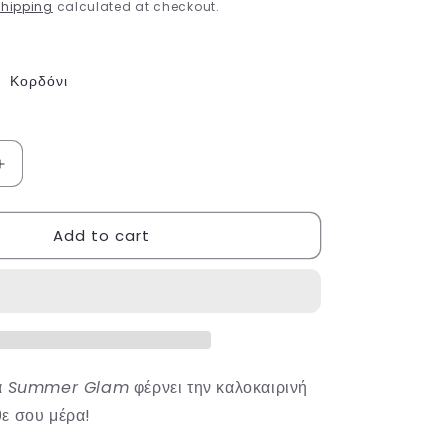
g
hipping
calculated at checkout.
i
o
Κορδόνι
n
Increase
quantity
for
Add to cart
Green
Clover
ά
Summer Glam
φέρνει την καλοκαιρινή
ε σου μέρα!