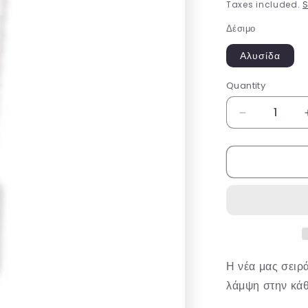
price
Taxes included.
S
Δέσιμο
Αλυσίδα
Quantity
Decrease
quantity
for
Green
Clover
Η νέα μας σειρ
λάμψη στην κάθ