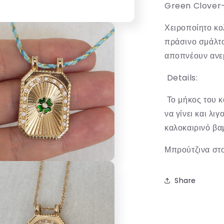
Green Clover
Χειροποίητο κο
πράσινο σμάλτο
αποπνέουν ανεμ
Details:
Το μήκος του κ
να γίνει και λι
καλοκαιρινό βα
Μπρούτζινα στο
Share